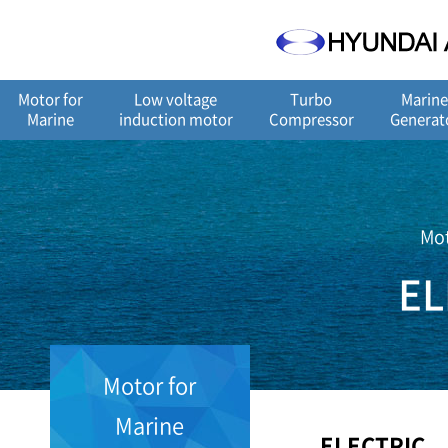
메
본
뉴
문
바
으
로
로
가
바
Motor for
Low voltage
Turbo
Marin
기
로
Marine
induction motor
Compressor
Generat
가
기
Mot
EL
Motor for
Marine
ELECTRIC