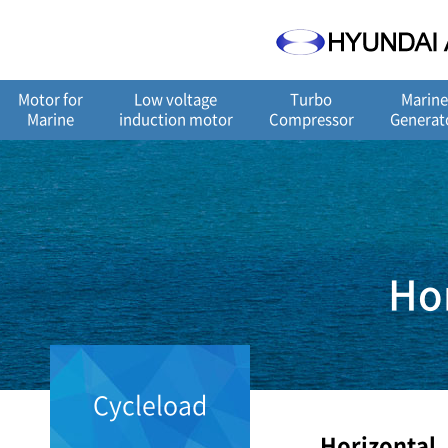
메
본
뉴
문
바
으
로
로
가
바
Motor for
Low voltage
Turbo
Marin
기
로
Marine
induction motor
Compressor
Generat
가
기
Ho
Cycleload
Horizontal