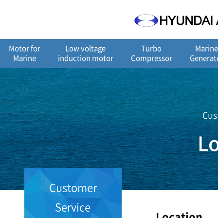
메
본
뉴
문
바
으
로
로
가
바
Motor for
Low voltage
Turbo
Marin
기
로
Marine
induction motor
Compressor
Generat
가
기
Cus
Lo
Customer
Service
Location